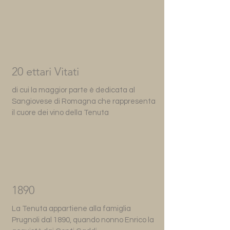
20 ettari Vitati
di cui la maggior parte è dedicata al
Sangiovese di Romagna che rappresenta
il cuore dei vino della Tenuta
1890
La Tenuta appartiene alla famiglia
Prugnoli dal 1890, quando nonno Enrico la