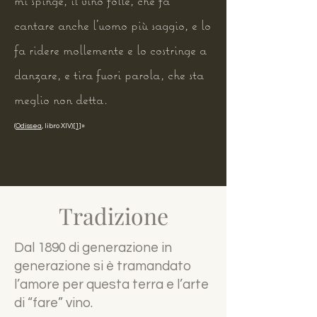
mi spinge, il vino folle, che fa
cantare anche l'uomo più saggio, e lo
fa ridere mollemente e lo costringe a
danzare, e tira fuori parola, che sta
meglio non detta.
(
Odissea
, libro XIV)
[1]
»
Tradizione
Dal 1890 di generazione in
generazione si è tramandato
l’amore per questa terra e l’arte
di “fare” vino.