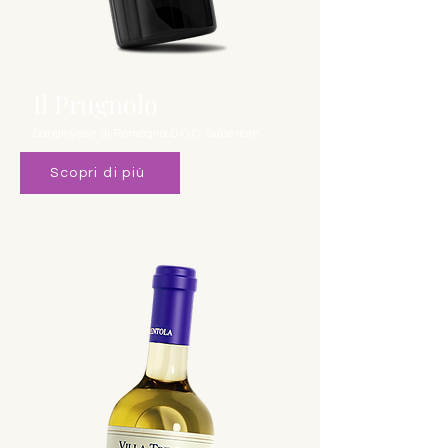
Il Prugnolo
Sangiovese di Romagna D.O.C. Superiore
Scopri di più