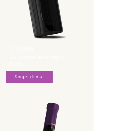
Il Moro
Sangiovese di Romagna
D.O.C.
Scopri di più