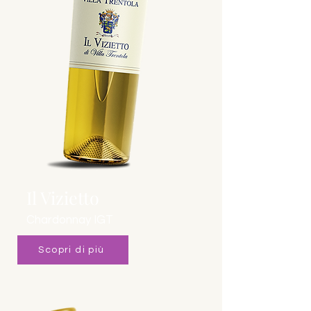
Il Vizietto
Chardonnay IGT
Scopri di più