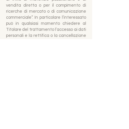
vendita diretta o per il compimento di
ricerche di mercato o di comunicazione
commerciale”. In particolare l’interessato
può in qualsiasi momento chiedere al
Titolare del trattamento l’accesso ai dati
personali e la rettifica o la cancellazione
degli stessi o la limitazione del
trattamento che lo riguardano o di
opporsi al loro trattamento, oltre al diritto
alla portabilità dei dati. L’interessato ha il
diritto di revocare il consenso in qualsiasi
momento senza pregiudicare la liceità
del trattamento basata sul consenso
prestato prima della revoca e ha il diritto
di proporre reclamo a un’autorità di
controllo. L’esercizio dei diritti può essere
esercitato scrivendo all’indirizzo di posta
elettronica info@villatrentola.it.